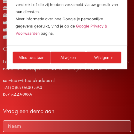
Hoe werkt het?
verstrekt of die zij hebben verzameld via uw gebruik van
Meest gestelde vragen
hun diensten.
Service & Garantie
Meer informatie over hoe Google je persoonlijke
Verzending
gegevens gebruikt, vind je op de
Google Privacy &
Contact
Voorwaarden
pagina.
Kadomand
Contact Gegevens
Alles toestaan
Afwijzen
Wijzigen >
Loopt het niet op rolletjes, twijfel dan niet, trek aan de bel en
neem contact op met onze vriendelijke servicedesk.
service@virtuelekadoos.nl
+31 (0)85 0640 594
KvK 54459885
Vraag een demo aan