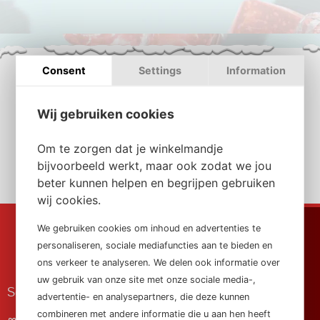
Consent
Settings
Information
Komt je munten tekort? Geen nood, klik op de button
“Kadomunten Bijkopen” en je wordt automatisch
Wij gebruiken cookies
doorverwezen naar het betaalscherm. Volg de
stappen in het scherm, nadat de betaling is voldaan
Om te zorgen dat je winkelmandje
wordt je automatisch doorverwezen naar het
bijvoorbeeld werkt, maar ook zodat we jou
afronden van het bestelproces.
beter kunnen helpen en begrijpen gebruiken
wij cookies.
We gebruiken cookies om inhoud en advertenties te
personaliseren, sociale mediafuncties aan te bieden en
ons verkeer te analyseren. We delen ook informatie over
uw gebruik van onze site met onze sociale media-,
Service
advertentie- en analysepartners, die deze kunnen
combineren met andere informatie die u aan hen heeft