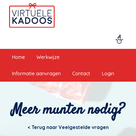
Home
Werkwijze
Informatie aanvragen
Contact
Login
Meer munten nodig?
< Terug naar
Veelgestelde vragen