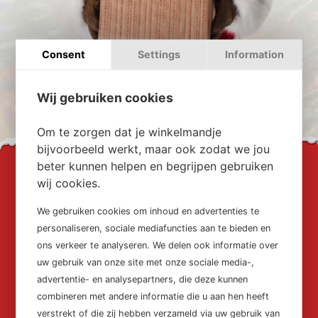
Consent
Settings
Information
Wij gebruiken cookies
Om te zorgen dat je winkelmandje
bijvoorbeeld werkt, maar ook zodat we jou
beter kunnen helpen en begrijpen gebruiken
De verzending is inbegrepen bij de
wij cookies.
samenstelling van uw kerstpakket, er komen
We gebruiken cookies om inhoud en advertenties te
geen extra verzendkosten bij. U kunt éénmalig
personaliseren, sociale mediafuncties aan te bieden en
gebruik maken van de persoonlijke cadeaubon.
ons verkeer te analyseren. We delen ook informatie over
Zorg er dus voor dat de KadoMand goed
uw gebruik van onze site met onze sociale media-,
gevuld is en al uw munten besteed zijn.
advertentie- en analysepartners, die deze kunnen
combineren met andere informatie die u aan hen heeft
Zodra de bestelling geplaatst is wordt deze
verstrekt of die zij hebben verzameld via uw gebruik van