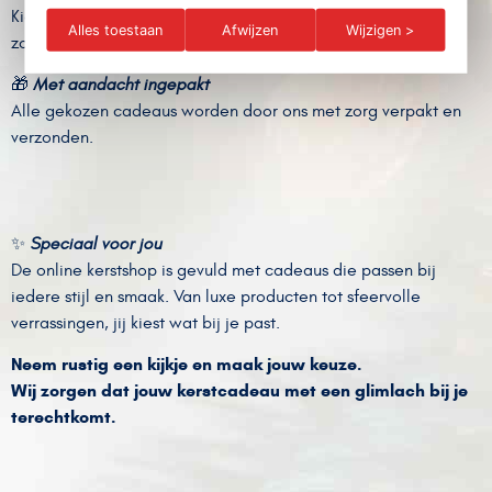
Kies eenvoudig jouw favoriete kerstgeschenk online — wij
Alles toestaan
Afwijzen
Wijzigen >
zorgen voor de rest.
🎁
Met aandacht ingepakt
Alle gekozen cadeaus worden door ons met zorg verpakt en
verzonden.
✨
Speciaal voor jou
De online kerstshop is gevuld met cadeaus die passen bij
iedere stijl en smaak. Van luxe producten tot sfeervolle
verrassingen, jij kiest wat bij je past.
Neem rustig een kijkje en maak jouw keuze.
Wij zorgen dat jouw kerstcadeau met een glimlach bij je
terechtkomt.