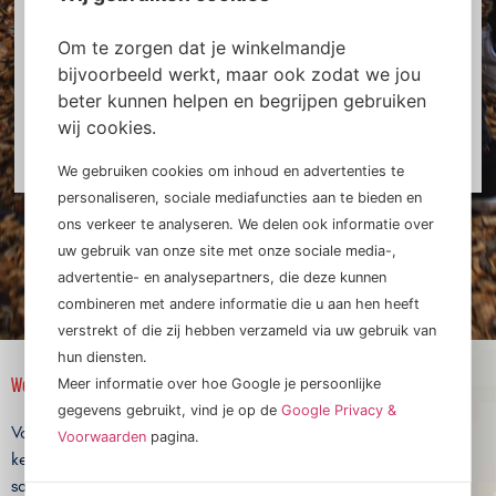
Een cadeaukaart opent de deur naar onvergetelijke
belevingen. Geef de vrijheid van keuze en laat
Om te zorgen dat je winkelmandje
dierbaren genieten van hun favoriete ervaring, van
bijvoorbeeld werkt, maar ook zodat we jou
heerlijk dineren tot opwindende avonturen - het
beter kunnen helpen en begrijpen gebruiken
perfecte geschenk!
wij cookies.
We gebruiken cookies om inhoud en advertenties te
personaliseren, sociale mediafuncties aan te bieden en
ons verkeer te analyseren. We delen ook informatie over
uw gebruik van onze site met onze sociale media-,
advertentie- en analysepartners, die deze kunnen
combineren met andere informatie die u aan hen heeft
verstrekt of die zij hebben verzameld via uw gebruik van
hun diensten.
Welkom in de online kerstshop!
Meer informatie over hoe Google je persoonlijke
gegevens gebruikt, vind je op de
Google Privacy &
Voor iedereen die niet aanwezig kon zijn op de fysieke
Voorwaarden
pagina.
kerstmarkt, hebben we een mooie digitale selectie
samengesteld.