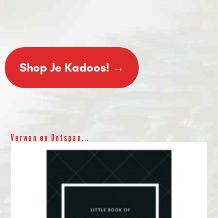
Shop Je Kadoos! →
Verwen en Ontspan...